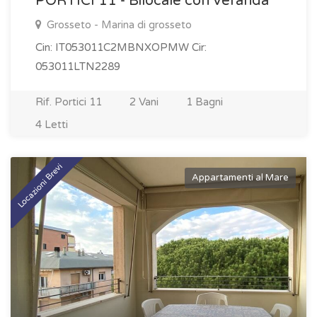
PORTICI 11 - Bilocale con veranda
Grosseto - Marina di grosseto
Cin: IT053011C2MBNXOPMW Cir:
053011LTN2289
Rif. Portici 11
2 Vani
1 Bagni
4 Letti
Locazioni Brevi
Appartamenti al Mare