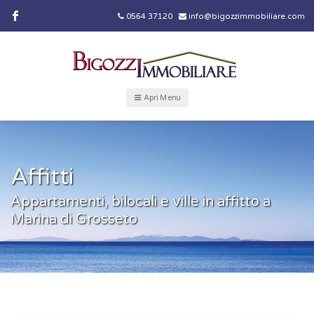
0564 37120
info@bigozzimmobiliare.com
Apri Menu
Affitti
Appartamenti, bilocali e ville in affitto a
Marina di Grosseto