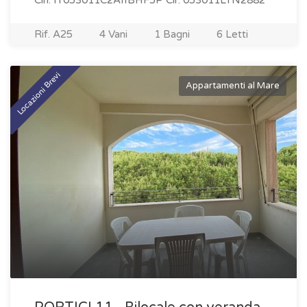
Cin: IT053011C2AIIBHF5P Cir: 053011LTN2882
Rif. A25
4 Vani
1 Bagni
6 Letti
Locazioni Brevi
Appartamenti al Mare